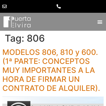
Tag:
806
MODELOS 806, 810 y 600.
(1ª PARTE: CONCEPTOS
MUY IMPORTANTES A LA
HORA DE FIRMAR UN
CONTRATO DE ALQUILER).