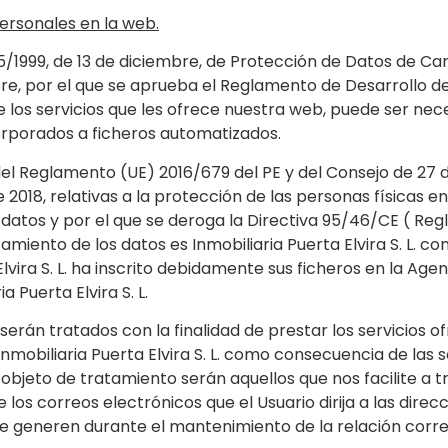
ersonales en la web.
15/1999, de 13 de diciembre, de Protección de Datos de Ca
re, por el que se aprueba el Reglamento de Desarrollo de
los servicios que les ofrece nuestra web, puede ser nec
orporados a ficheros automatizados.
el Reglamento (UE) 2016/679 del PE y del Consejo de 27 d
2018, relativas a la protección de las personas físicas e
os datos y por el que se deroga la Directiva 95/46/CE ( R
iento de los datos es Inmobiliaria Puerta Elvira S. L. con
 Elvira S. L. ha inscrito debidamente sus ficheros en la A
 Puerta Elvira S. L.
erán tratados con la finalidad de prestar los servicios o
nmobiliaria Puerta Elvira S. L. como consecuencia de las so
 objeto de tratamiento serán aquellos que nos facilite a 
os correos electrónicos que el Usuario dirija a las direc
se generen durante el mantenimiento de la relación corr