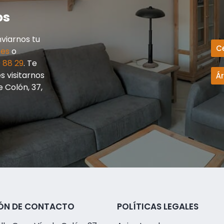
os
viarnos tu
C
.es
o
 88 29
. Te
 visitarnos
Á
e Colón, 37,
ÓN DE CONTACTO
POLÍTICAS LEGALES