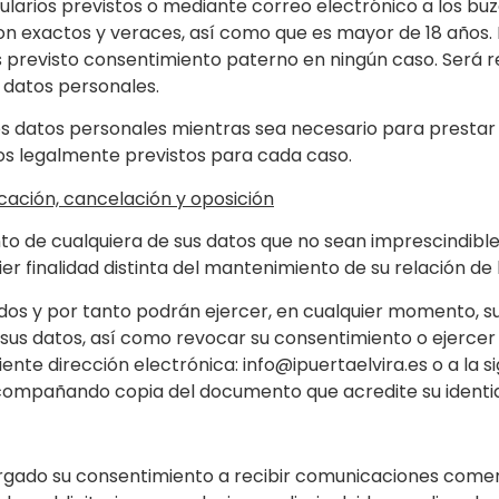
mularios previstos o mediante correo electrónico a los bu
son exactos y veraces, así como que es mayor de 18 años. L
 previsto consentimiento paterno en ningún caso. Será r
datos personales.
 los datos personales mientras sea necesario para prestar l
odos legalmente previstos para cada caso.
icación, cancelación y oposición
o de cualquiera de sus datos que no sean imprescindibles
er finalidad distinta del mantenimiento de su relación de
s y por tanto podrán ejercer, en cualquier momento, sus
sus datos, así como revocar su consentimiento o ejercer 
iente dirección electrónica: info@ipuertaelvira.es o a la s
y acompañando copia del documento que acredite su identi
rgado su consentimiento a recibir comunicaciones comercia