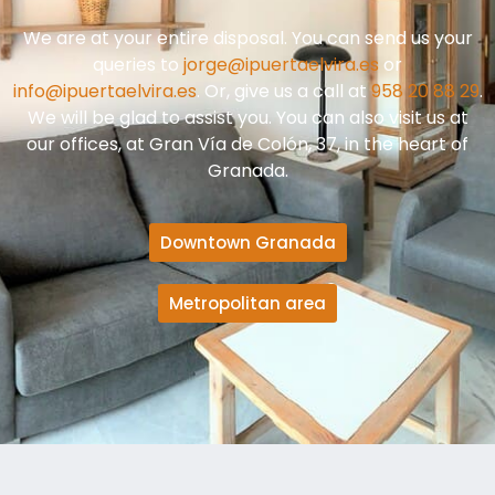
We are at your entire disposal. You can send us your
queries to
jorge@ipuertaelvira.es
or
info@ipuertaelvira.es
. Or, give us a call at
958 20 88 29
.
We will be glad to assist you. You can also visit us at
our offices, at Gran Vía de Colón, 37, in the heart of
Granada.
Downtown Granada
Metropolitan area