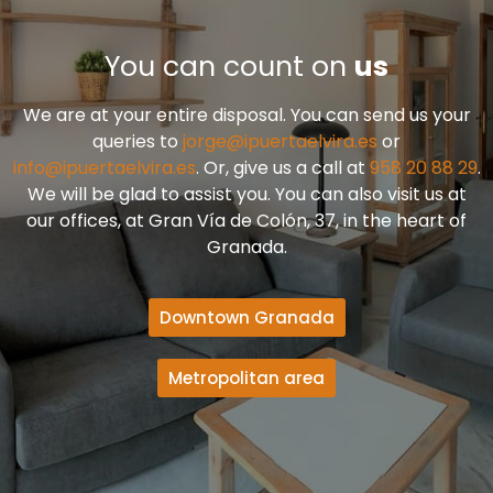
You can count on
us
We are at your entire disposal. You can send us your
queries to
jorge@ipuertaelvira.es
or
info@ipuertaelvira.es
. Or, give us a call at
958 20 88 29
.
We will be glad to assist you. You can also visit us at
our offices, at Gran Vía de Colón, 37, in the heart of
Granada.
Downtown Granada
Metropolitan area