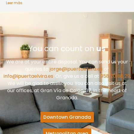
Leer más
You can count on
us
We are at your entire disposal. You can send us your
queries to
jorge@ipuertaelvira.es
or
info@ipuertaelvira.es
. Or, give us a call at
958 20 88 29
.
We will be glad to assist you. You can also visit us at
our offices, at Gran Vía de Colón, 37, in the heart of
Granada.
Downtown Granada
Metropolitan area