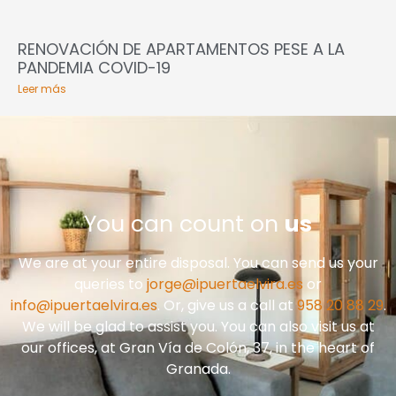
RENOVACIÓN DE APARTAMENTOS PESE A LA
PANDEMIA COVID-19
Leer más
You can count on
us
We are at your entire disposal. You can send us your
queries to
jorge@ipuertaelvira.es
or
info@ipuertaelvira.es
. Or, give us a call at
958 20 88 29
.
We will be glad to assist you. You can also visit us at
our offices, at Gran Vía de Colón, 37, in the heart of
Granada.