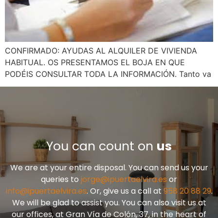
CONFIRMADO: AYUDAS AL ALQUILER DE VIVIENDA
HABITUAL. OS PRESENTAMOS EL BOJA EN QUE
PODÉIS CONSULTAR TODA LA INFORMACIÓN. Tanto va
You can count on
us
We are at your entire disposal. You can send us your
queries to
jorge@ipuertaelvira.es
or
info@ipuertaelvira.es
. Or, give us a call at
958 20 88 29
.
We will be glad to assist you. You can also visit us at
our offices, at Gran Vía de Colón, 37, in the heart of