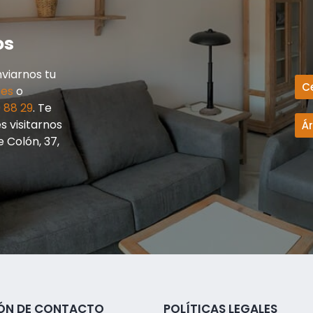
os
viarnos tu
C
.es
o
 88 29
. Te
 visitarnos
Á
e Colón, 37,
ÓN DE CONTACTO
POLÍTICAS LEGALES