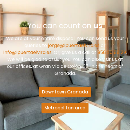
You can count on
us
We are at your entire disposal. You can send us your
queries to
jorge@ipuertaelvira.es
or
info@ipuertaelvira.es
. Or, give us a call at
958 20 88 29
.
We will be glad to assist you. You can also visit us at
our offices, at Gran Vía de Colón, 37, in the heart of
Granada.
Downtown Granada
Metropolitan area