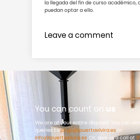
la llegada del fin de curso académico,
puedan optar a ello.
Leave a comment
You can count on
us
We are at your entire disposal. You can se
queries to
jorge@ipuertaelvira.es
or
info@ipuertaelvira.es
. Or, give us a call at
9