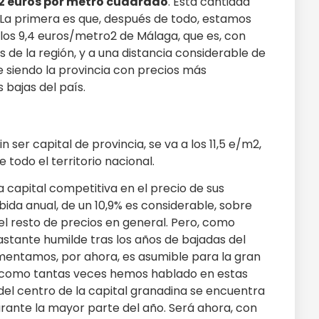
2 euros por metro cuadrado
. Esta cantidad
. La primera es que, después de todo, estamos
 los 9,4 euros/metro2 de Málaga, que es, con
s de la región, y a una distancia considerable de
e siendo la provincia con precios más
 bajas del país.
ser capital de provincia, se va a los 11,5 e/m2,
e todo el territorio nacional.
a capital competitiva en el precio de sus
subida anual, de un 10,9% es considerable, sobre
del resto de precios en general. Pero, como
stante humilde tras los años de bajadas del
rimentamos, por ahora, es asumible para la gran
ue, como tantas veces hemos hablado en estas
 del centro de la capital granadina se encuentra
 durante la mayor parte del año. Será ahora, con