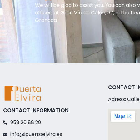
We will be glad to assist you. You can also vi
offices, at Gran Vía de Colón, 37, in the hea
Granada.
CONTACT I
Adress: Call
CONTACT INFORMATION
958 20 88 29
info@ipuertaelvira.es