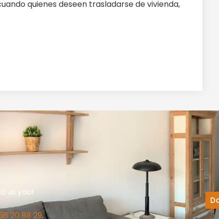
 cuando quienes deseen trasladarse de vivienda,
nd us your
D
58 20 88 29
.