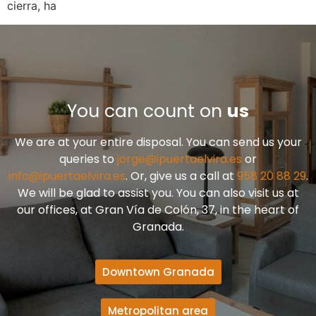
cierra, ha
You can count on
us
We are at your entire disposal. You can send us your
queries to
jorge@ipuertaelvira.es
or
info@ipuertaelvira.es
. Or, give us a call at
958 20 88 29
.
We will be glad to assist you. You can also visit us at
our offices, at Gran Vía de Colón, 37, in the heart of
Granada.
Downtown Granada
Metropolitan area