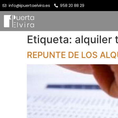
info@ipuertaelvira.es
958 20 88 29
Etiqueta:
alquiler 
REPUNTE DE LOS ALQ