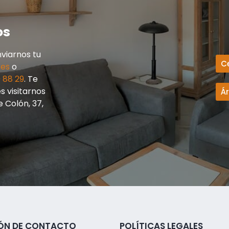
os
viarnos tu
C
.es
o
 88 29
. Te
 visitarnos
Á
e Colón, 37,
ÓN DE CONTACTO
POLÍTICAS LEGALES