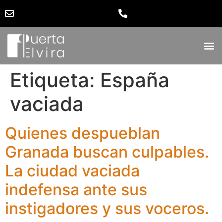
Etiqueta:
España
vaciada
Quienes despueblan
Granada buscan culpables.
La ciudad vaciada
indefensa ante sus
instigadores y sus voceros.