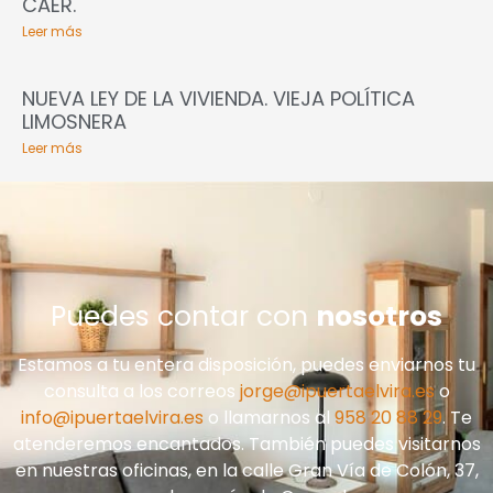
CAER.
Leer más
NUEVA LEY DE LA VIVIENDA. VIEJA POLÍTICA
LIMOSNERA
Leer más
Puedes contar con
nosotros
Estamos a tu entera disposición, puedes enviarnos tu
consulta a los correos
jorge@ipuertaelvira.es
o
info@ipuertaelvira.es
o llamarnos al
958 20 88 29
. Te
atenderemos encantados. También puedes visitarnos
en nuestras oficinas, en la calle Gran Vía de Colón, 37,