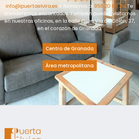
info@ipuertaelvira.es
o llamarnos al
958 20 88 29
. Te
atenderemos encantados. También puedes visitarnos
en nuestras oficinas, en la calle Gran Vía de Colón, 37,
en el corazón de Granada.
Centro de Granada
Área metropolitana