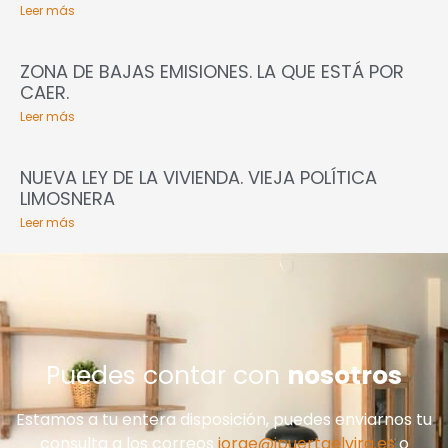
Leer más
ZONA DE BAJAS EMISIONES. LA QUE ESTÁ POR
CAER.
Leer más
NUEVA LEY DE LA VIVIENDA. VIEJA POLÍTICA
LIMOSNERA
Leer más
Puedes contar con
nosotros
Estamos a tu entera disposición, puedes enviarnos tu
consulta a los correos
jorge@ipuertaelvira.es
o