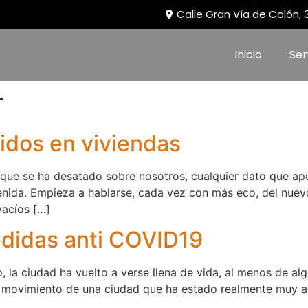
Calle Gran Vía de Colón,
Inicio
Ser
r
idos en viviendas
 que se ha desatado sobre nosotros, cualquier dato que apu
nida. Empieza a hablarse, cada vez con más eco, del nuev
vacíos […]
edidas anti COVID19
 ciudad ha vuelto a verse llena de vida, al menos de al
 el movimiento de una ciudad que ha estado realmente muy 