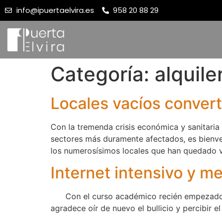
info@ipuertaelvira.es
958 20 88 29
Categoría:
alquile
Locales vacíos convert
Con la tremenda crisis económica y sanitaria
sectores más duramente afectados, es bienve
los numerosísimos locales que han quedado 
Internet intensivo y m
Con el curso académico recién empezado, la
agradece oír de nuevo el bullicio y percibir