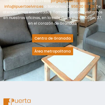
consulta a los correos
jorge@ipuertaelvira.es
o
info@ipuertaelvira.es
o llamarnos al
958 20 88 29
. Te
atenderemos encantados. También puedes visitarnos
en nuestras oficinas, en la calle Gran Vía de Colón, 37,
en el corazón de Granada.
Centro de Granada
Área metropolitana