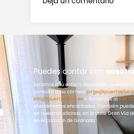
Deja un comentario
Puedes contar con
nosotr
Estamos a tu entera disposición, puedes en
consulta a los correos
jorge@ipuertaelvira
info@ipuertaelvira.es
o llamarnos al
958 20
atenderemos encantados. También puedes
en nuestras oficinas, en la calle Gran Vía d
en el corazón de Granada.