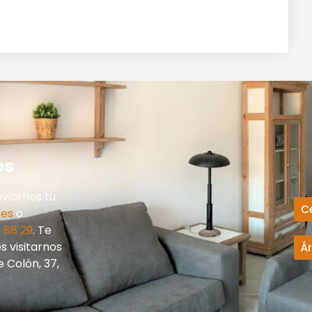
os
viarnos tu
C
.es
o
 88 29
. Te
 visitarnos
Á
e Colón, 37,