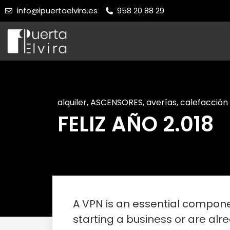
info@ipuertaelvira.es
958 20 88 29
alquiler
,
ASCENSORES
,
averías
,
calefacción
FELIZ AÑO 2.018
A VPN is an essential componen
starting a business or are al