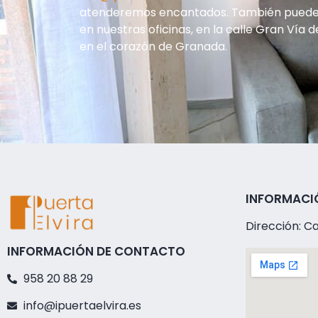
atenderemos encantados. También puedes
en nuestras oficinas, en la calle Gran Vía d
en el corazón de Granada.
INFORMACI
Dirección: Ca
INFORMACIÓN DE CONTACTO
958 20 88 29
info@ipuertaelvira.es