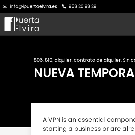
info@ipuertaelvira.es
958 20 88 29
806
,
810
,
alquiler
,
contrato de alquiler
,
Sin 
NUEVA TEMPORAD
A VPN is an essential componen
starting a business or are al