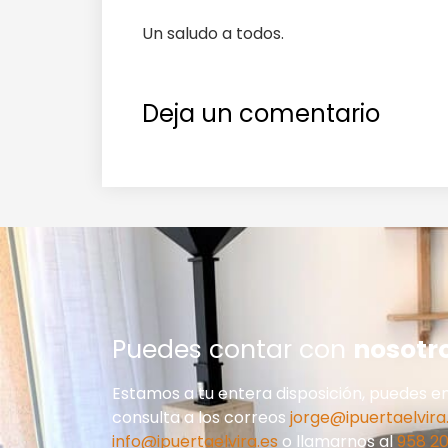
Un saludo a todos.
Deja un comentario
Puedes contar con
nosotr
Estamos a tu entera disposición, puedes en
consulta a los correos
jorge@ipuertaelvira
info@ipuertaelvira.es
o llamarnos al
958 20