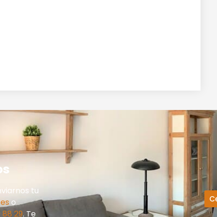
os
viarnos tu
C
.es
o
 88 29
. Te